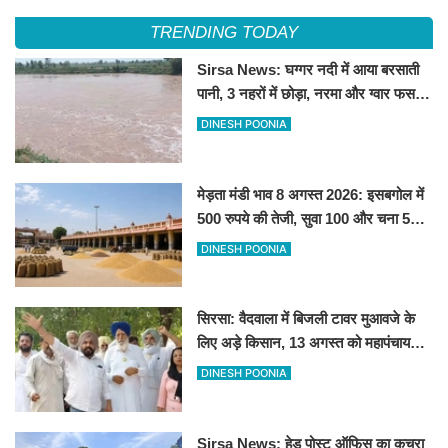
TRENDING TODAY
Sirsa News: घग्गर नदी में आया बरसाती
पानी, 3 नहरों में छोड़ा, नरमा और ग्वार फसल
को फायदा
DINESH POONIA
मेड़ता मंडी भाव 8 अगस्त 2026: इसबगोल में
500 रुपये की तेजी, सुवा 100 और चना 50
रूपए मंदे
DINESH POONIA
सिरसा: वैदवाला में बिजली टावर मुआवजे के
लिए अड़े किसान, 13 अगस्त को महापंचायत
का ऐलान
DINESH POONIA
Sirsa News: हेड पोस्ट ऑफिस का कचरा