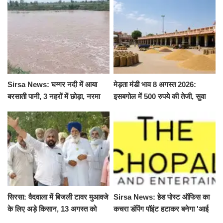
Sirsa News: घग्गर नदी में आया
मेड़ता मंडी भाव 8 अगस्त 2026:
बरसाती पानी, 3 नहरों में छोड़ा, नरमा
इसबगोल में 500 रुपये की तेजी, सुवा
और ग्वार फसल को फायदा
100 और चना 50 रूपए मंदे
सिरसा: वैदवाला में बिजली टावर मुआवजे
Sirsa News: हेड पोस्ट ऑफिस का
के लिए अड़े किसान, 13 अगस्त को
कचरा डंपिंग पॉइंट हटाकर बनेगा 'आई
महापंचायत का ऐलान
लव सिरसा' सेल्फी पॉइंट