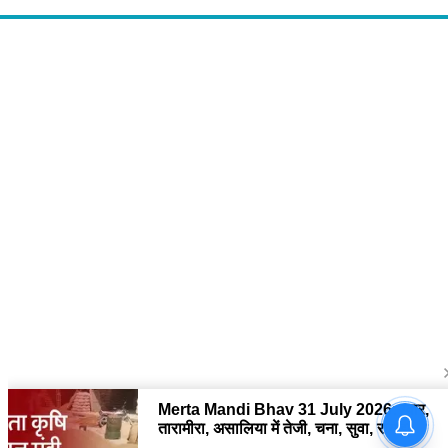
About Us
द चौपाल में आपको मिलेंगी ताज़ा ख़बरें ,राजनीति की उठापटक, मनोरंजन से लबालब
खबरें, खेल में कौन खिलाड़ी कौन अनाड़ी, दुनियाभर की दिलचस्प खबरें, जनता की राय,
बड़े मुद्दों पर विश्लेषण.
Contact Us
The Chopal Address : Sirsa, Haryana ( 125055 ) If you want to any
Agriculture News, mandi rates, business related and Any Others
enquiry then you can contact here : E-mail: thechopal@gmail.com
Follow Us