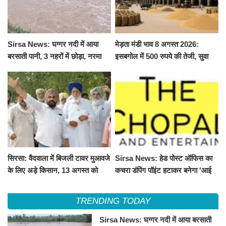
Sirsa News: घग्गर नदी में आया
मेड़ता मंडी भाव 8 अगस्त 2026:
बरसाती पानी, 3 नहरों में छोड़ा, नरमा
इसबगोल में 500 रुपये की तेजी, सुवा
और ग्वार फसल को फायदा
100 और चना 50 रूपए मंदे
सिरसा: वैदवाला में बिजली टावर मुआवजे
Sirsa News: हेड पोस्ट ऑफिस का
के लिए अड़े किसान, 13 अगस्त को
कचरा डंपिंग पॉइंट हटाकर बनेगा 'आई
महापंचायत का ऐलान
लव सिरसा' सेल्फी पॉइंट
TRENDING TODAY
Sirsa News: घग्गर नदी में आया बरसाती