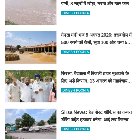
पानी, 3 नहरों में छोड़ा, नरमा और ग्वार फसल
को फायदा
DINESH POONIA
मेड़ता मंडी भाव 8 अगस्त 2026: इसबगोल में
500 रुपये की तेजी, सुवा 100 और चना 50
रूपए मंदे
DINESH POONIA
सिरसा: वैदवाला में बिजली टावर मुआवजे के
लिए अड़े किसान, 13 अगस्त को महापंचायत
का ऐलान
DINESH POONIA
Sirsa News: हेड पोस्ट ऑफिस का कचरा
डंपिंग पॉइंट हटाकर बनेगा 'आई लव सिरसा'
सेल्फी पॉइंट
DINESH POONIA