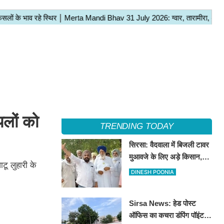
लों को
TRENDING TODAY
सिरसा: वैदवाला में बिजली टावर
मुआवजे के लिए अड़े किसान,
ू लुहारी के
13 अगस्त को महापंचायत का
DINESH POONIA
ऐलान
Sirsa News: हेड पोस्ट
ऑफिस का कचरा डंपिंग पॉइंट