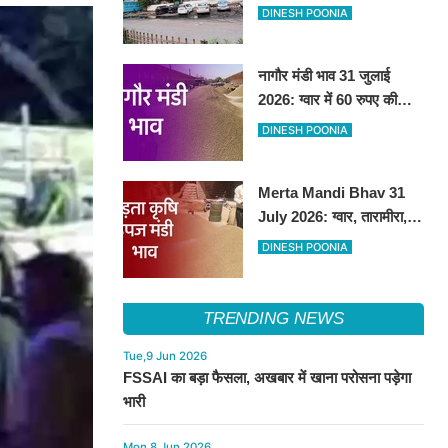
हटाकर बनेगा 'आई लव सिरसा'
DINESH POONIA
सेल्फी पॉइंट
नागौर मंडी भाव 31 जुलाई
2026: ग्वार में 60 रुपए की
तेजी, अन्य फसलों के भाव रहे
DINESH POONIA
स्थिर
Merta Mandi Bhav 31
July 2026: ग्वार, तारामीरा,
असालिया में तेजी, चना, सुवा,
DINESH POONIA
रायड़ा मंदे बिके
TRENDING NEWS
Tue,9 Jun 2026
FSSAI का बड़ा फैसला, अखबार में खाना परोसना पड़ेगा
भारी
Mon,8 Jun 2026