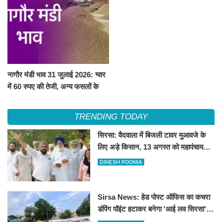
नागौर मंडी भाव 31 जुलाई 2026: ग्वार
में 60 रुपए की तेजी, अन्य फसलों के
भाव रहे स्थिर
TRENDING TODAY
सिरसा: वैदवाला में बिजली टावर मुआवजे के
लिए अड़े किसान, 13 अगस्त को महापंचायत
का ऐलान
DINESH POONIA
Sirsa News: हेड पोस्ट ऑफिस का कचरा
डंपिंग पॉइंट हटाकर बनेगा 'आई लव सिरसा'
सेल्फी पॉइंट