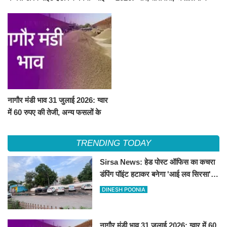
लव सिरसा' सेल्फी पॉइंट
तेजी, चना, सुवा, रायड़ा मंदे बिके
नागौर मंडी भाव 31 जुलाई 2026: ग्वार
में 60 रुपए की तेजी, अन्य फसलों के
भाव रहे स्थिर
TRENDING TODAY
Sirsa News: हेड पोस्ट ऑफिस का कचरा
डंपिंग पॉइंट हटाकर बनेगा 'आई लव सिरसा'
सेल्फी पॉइंट
DINESH POONIA
नागौर मंडी भाव 31 जुलाई 2026: ग्वार में 60