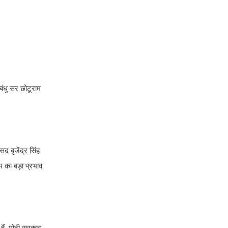
नबंधु सर छोटूराम
द बृजेंद्र सिंह
म का बड़ा प्रभाव
 हैं. मोदी सरकार