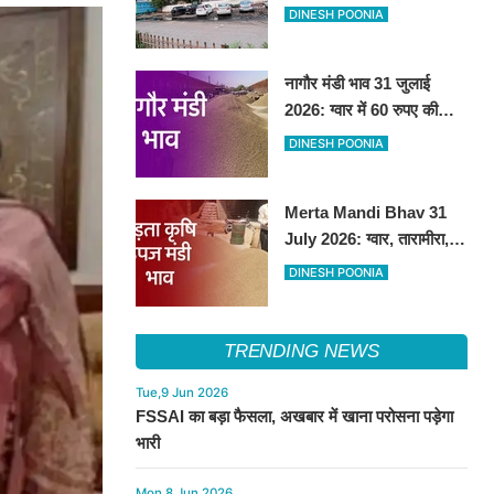
हटाकर बनेगा 'आई लव सिरसा'
DINESH POONIA
सेल्फी पॉइंट
नागौर मंडी भाव 31 जुलाई
2026: ग्वार में 60 रुपए की
तेजी, अन्य फसलों के भाव रहे
DINESH POONIA
स्थिर
Merta Mandi Bhav 31
July 2026: ग्वार, तारामीरा,
असालिया में तेजी, चना, सुवा,
DINESH POONIA
रायड़ा मंदे बिके
TRENDING NEWS
Tue,9 Jun 2026
FSSAI का बड़ा फैसला, अखबार में खाना परोसना पड़ेगा
भारी
Mon,8 Jun 2026