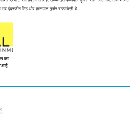
ावा राव इंद्रजीत सिंह और कृष्णपाल गुर्जर राज्यमंत्री थे.
िस का
ा 'आई
s
ो मिलेंगी ताज़ा ख़बरें ,राजनीति की उठापटक, मनोरंजन से लबालब खबरें, खेल में कौन खिलाड़ी कौन
्प खबरें, जनता की राय, बड़े मुद्दों पर विश्लेषण.
 Us
dress : Sirsa, Haryana ( 125055 ) If you want to any Agriculture News, mandi