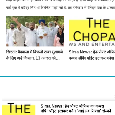
पार्ट-एक में बीरेंद्र सिंह भी कैबिनेट मंत्री रहे हैं. तब हरियाणा से बीरेंद्र सिंह के अल
सिरसा: वैदवाला में बिजली टावर मुआवजे
Sirsa News: हेड पोस्ट ऑफ
के लिए अड़े किसान, 13 अगस्त को
कचरा डंपिंग पॉइंट हटाकर बनेग
महापंचायत का ऐलान
लव सिरसा' सेल्फी पॉइंट
About U
द चौपाल में आपक
दुनियाभर की दिलचस
Contact
The Chopal Ad