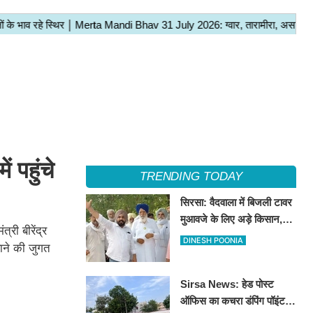
ं पहुंचे
TRENDING TODAY
सिरसा: वैदवाला में बिजली टावर
मुआवजे के लिए अड़े किसान,
री बीरेंद्र
13 अगस्त को महापंचायत का
DINESH POONIA
वाने की जुगत
ऐलान
Sirsa News: हेड पोस्ट
ऑफिस का कचरा डंपिंग पॉइंट