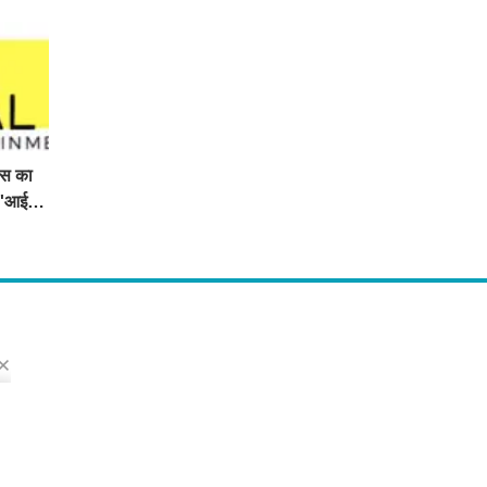
िस का
ा 'आई
s
ो मिलेंगी ताज़ा ख़बरें ,राजनीति की उठापटक, मनोरंजन से लबालब खबरें, खेल में कौन खिलाड़ी कौन
्प खबरें, जनता की राय, बड़े मुद्दों पर विश्लेषण.
 Us
dress : Sirsa, Haryana ( 125055 ) If you want to any Agriculture News, mandi
ted and Any Others enquiry then you can contact here : E-mail: thechopal@g