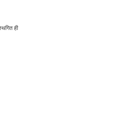
स्थगित ही