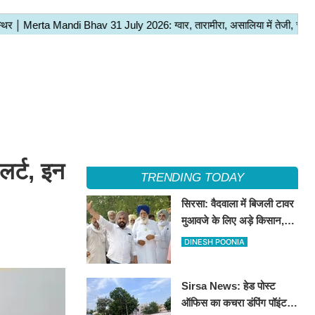
र्ट, इन
TRENDING TODAY
सिरसा: वैदवाला में बिजली टावर
मुआवजे के लिए अड़े किसान,
13 अगस्त को महापंचायत का
DINESH POONIA
ऐलान
Sirsa News: हेड पोस्ट
ऑफिस का कचरा डंपिंग पॉइंट