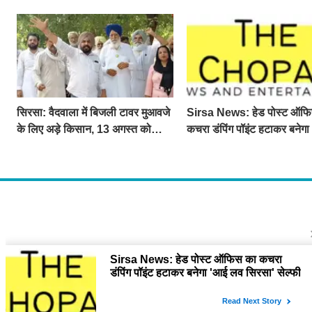
सिरसा: वैदवाला में बिजली टावर मुआवजे
Sirsa News: हेड पोस्ट ऑफ
के लिए अड़े किसान, 13 अगस्त को
कचरा डंपिंग पॉइंट हटाकर बनेग
महापंचायत का ऐलान
लव सिरसा' सेल्फी पॉइंट
About U
द चौपाल में आपक
दुनियाभर की दिलचस
Contact
The Chopal Ad
business rela