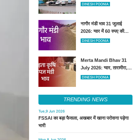
हटाकर बनेगा 'आई लव सिरसा'
DINESH POONIA
सेल्फी पॉइंट
नागौर मंडी भाव 31 जुलाई
2026: ग्वार में 60 रुपए की
तेजी, अन्य फसलों के भाव रहे
DINESH POONIA
स्थिर
Merta Mandi Bhav 31
July 2026: ग्वार, तारामीरा,
असालिया में तेजी, चना, सुवा,
DINESH POONIA
रायड़ा मंदे बिके
TRENDING NEWS
Tue,9 Jun 2026
FSSAI का बड़ा फैसला, अखबार में खाना परोसना पड़ेगा
भारी
Mon,8 Jun 2026