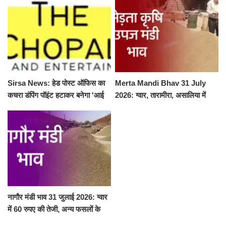
Sirsa News: हेड पोस्ट ऑफिस का
Merta Mandi Bhav 31 July
कचरा डंपिंग पॉइंट हटाकर बनेगा 'आई
2026: ग्वार, तारामीरा, असालिया में
लव सिरसा' सेल्फी पॉइंट
तेजी, चना, सुवा, रायड़ा मंदे बिके
नागौर मंडी भाव 31 जुलाई 2026: ग्वार
में 60 रुपए की तेजी, अन्य फसलों के
भाव रहे स्थिर