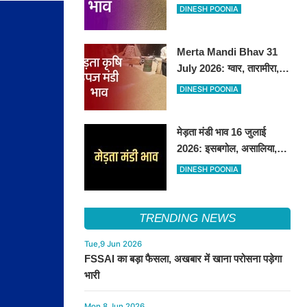
तेजी, अन्य फसलों के भाव रहे
DINESH POONIA
स्थिर
Merta Mandi Bhav 31
July 2026: ग्वार, तारामीरा,
असालिया में तेजी, चना, सुवा,
DINESH POONIA
रायड़ा मंदे बिके
मेड़ता मंडी भाव 16 जुलाई
2026: इसबगोल, असालिया,
रायडा में तेजी चना, सुवा, ग्वार में
DINESH POONIA
आई गिरावट
TRENDING NEWS
Tue,9 Jun 2026
FSSAI का बड़ा फैसला, अखबार में खाना परोसना पड़ेगा
भारी
Mon,8 Jun 2026