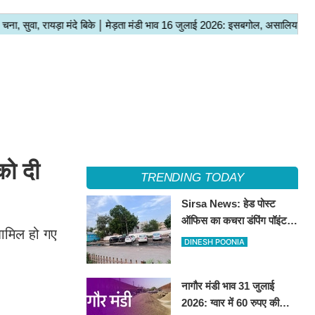
को दी
TRENDING TODAY
Sirsa News: हेड पोस्ट
ऑफिस का कचरा डंपिंग पॉइंट
शामिल हो गए
हटाकर बनेगा 'आई लव सिरसा'
DINESH POONIA
सेल्फी पॉइंट
नागौर मंडी भाव 31 जुलाई
2026: ग्वार में 60 रुपए की