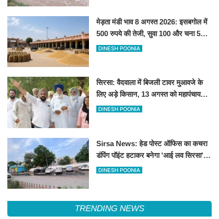
मेड़ता मंडी भाव 8 अगस्त 2026: इसबगोल में
500 रुपये की तेजी, सुवा 100 और चना 50
रूपए मंदे
DINESH POONIA
सिरसा: वैदवाला में बिजली टावर मुआवजे के
लिए अड़े किसान, 13 अगस्त को महापंचायत
का ऐलान
DINESH POONIA
Sirsa News: हेड पोस्ट ऑफिस का कचरा
डंपिंग पॉइंट हटाकर बनेगा 'आई लव सिरसा'
सेल्फी पॉइंट
DINESH POONIA
TRENDING NEWS