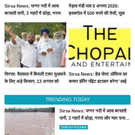
Sirsa News: घग्गर नदी में आया
मेड़ता मंडी भाव 8 अगस्त 2026:
बरसाती पानी, 3 नहरों में छोड़ा, नरमा
इसबगोल में 500 रुपये की तेजी, सुवा
और ग्वार फसल को फायदा
100 और चना 50 रूपए मंदे
सिरसा: वैदवाला में बिजली टावर मुआवजे
Sirsa News: हेड पोस्ट ऑफिस का
के लिए अड़े किसान, 13 अगस्त को
कचरा डंपिंग पॉइंट हटाकर बनेगा 'आई
महापंचायत का ऐलान
लव सिरसा' सेल्फी पॉइंट
TRENDING TODAY
Sirsa News: घग्गर नदी में आया बरसाती
पानी, 3 नहरों में छोड़ा, नरमा और ग्वार फसल
को फायदा
DINESH POONIA