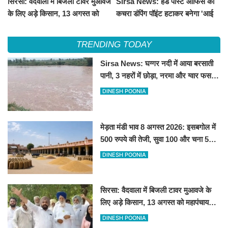
सिरसा: वैदवाला में बिजली टावर मुआवजे
Sirsa News: हेड पोस्ट ऑफिस का
के लिए अड़े किसान, 13 अगस्त को
कचरा डंपिंग पॉइंट हटाकर बनेगा 'आई
महापंचायत का ऐलान
लव सिरसा' सेल्फी पॉइंट
TRENDING TODAY
Sirsa News: घग्गर नदी में आया बरसाती
पानी, 3 नहरों में छोड़ा, नरमा और ग्वार फसल
को फायदा
DINESH POONIA
मेड़ता मंडी भाव 8 अगस्त 2026: इसबगोल में
500 रुपये की तेजी, सुवा 100 और चना 50
रूपए मंदे
DINESH POONIA
सिरसा: वैदवाला में बिजली टावर मुआवजे के
लिए अड़े किसान, 13 अगस्त को महापंचायत
का ऐलान
DINESH POONIA