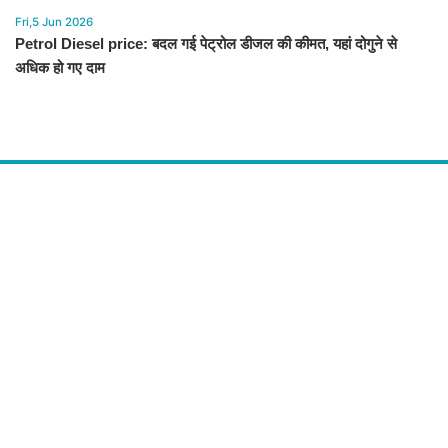
Fri,5 Jun 2026
Petrol Diesel price: बदल गई पेट्रोल डीजल की कीमत, यहां दोगुने से
अधिक हो गए दाम
About Us
द चौपाल में आपको मिलेंगी ताज़ा ख़बरें ,राजनीति की उठापटक, मनोरंजन से लबालब
खबरें, खेल में कौन खिलाड़ी कौन अनाड़ी, दुनियाभर की दिलचस्प खबरें, जनता की राय,
बड़े मुद्दों पर विश्लेषण.
Contact Us