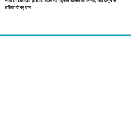
Petrol Diesel price: बदल गई पेट्रोल डीजल की कीमत, यहां दोगुने से
अधिक हो गए दाम
About Us
द चौपाल में आपको मिलेंगी ताज़ा ख़बरें ,राजनीति की उठापटक, मनोरंजन से लबालब
खबरें, खेल में कौन खिलाड़ी कौन अनाड़ी, दुनियाभर की दिलचस्प खबरें, जनता की राय,
बड़े मुद्दों पर विश्लेषण.
Contact Us
The Chopal Address : Sirsa, Haryana ( 125055 ) If you want to any
Agriculture News, mandi rates, business related and Any Others