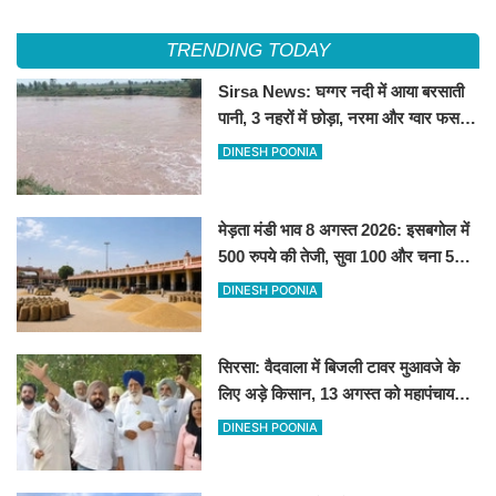
महापंचायत का ऐलान
लव सिरसा' सेल्फी पॉइंट
TRENDING TODAY
Sirsa News: घग्गर नदी में आया बरसाती
पानी, 3 नहरों में छोड़ा, नरमा और ग्वार फसल
को फायदा
DINESH POONIA
मेड़ता मंडी भाव 8 अगस्त 2026: इसबगोल में
500 रुपये की तेजी, सुवा 100 और चना 50
रूपए मंदे
DINESH POONIA
सिरसा: वैदवाला में बिजली टावर मुआवजे के
लिए अड़े किसान, 13 अगस्त को महापंचायत
का ऐलान
DINESH POONIA