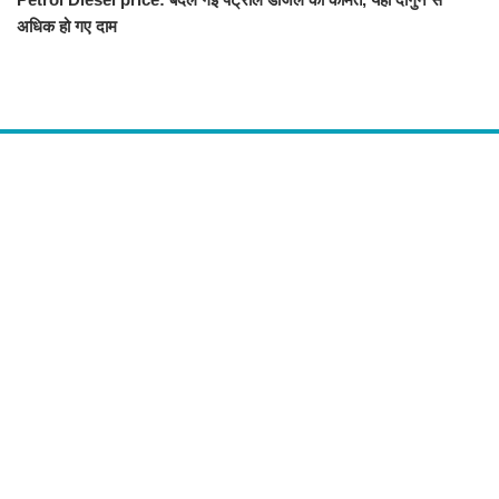
अधिक हो गए दाम
About Us
द चौपाल में आपको मिलेंगी ताज़ा ख़बरें ,राजनीति की उठापटक, मनोरंजन से लबालब
खबरें, खेल में कौन खिलाड़ी कौन अनाड़ी, दुनियाभर की दिलचस्प खबरें, जनता की राय,
बड़े मुद्दों पर विश्लेषण.
Contact Us
The Chopal Address : Sirsa, Haryana ( 125055 ) If you want to any
Agriculture News, mandi rates, business related and Any Others