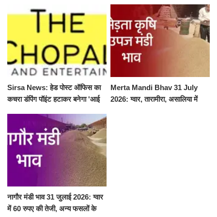
Sirsa News: हेड पोस्ट ऑफिस का
Merta Mandi Bhav 31 July
कचरा डंपिंग पॉइंट हटाकर बनेगा 'आई
2026: ग्वार, तारामीरा, असालिया में
लव सिरसा' सेल्फी पॉइंट
तेजी, चना, सुवा, रायड़ा मंदे बिके
नागौर मंडी भाव 31 जुलाई 2026: ग्वार
में 60 रुपए की तेजी, अन्य फसलों के