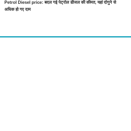
Petrol Diesel price: बदल गई पेट्रोल डीजल की कीमत, यहां दोगुने से
अधिक हो गए दाम
About Us
द चौपाल में आपको मिलेंगी ताज़ा ख़बरें ,राजनीति की उठापटक, मनोरंजन से लबालब
खबरें, खेल में कौन खिलाड़ी कौन अनाड़ी, दुनियाभर की दिलचस्प खबरें, जनता की राय,
बड़े मुद्दों पर विश्लेषण.
Contact Us
The Chopal Address : Sirsa, Haryana ( 125055 ) If you want to any
Agriculture News, mandi rates, business related and Any Others