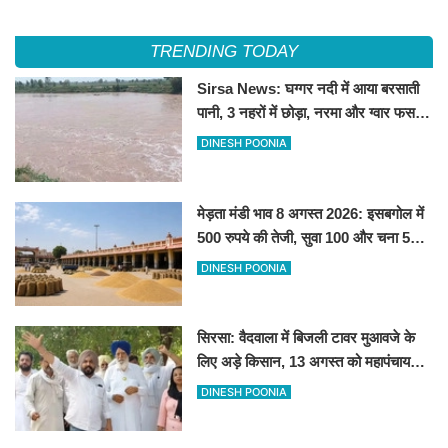
महापंचायत का ऐलान
लव सिरसा' सेल्फी पॉइंट
TRENDING TODAY
Sirsa News: घग्गर नदी में आया बरसाती
पानी, 3 नहरों में छोड़ा, नरमा और ग्वार फसल
को फायदा
DINESH POONIA
मेड़ता मंडी भाव 8 अगस्त 2026: इसबगोल में
500 रुपये की तेजी, सुवा 100 और चना 50
रूपए मंदे
DINESH POONIA
सिरसा: वैदवाला में बिजली टावर मुआवजे के
लिए अड़े किसान, 13 अगस्त को महापंचायत
का ऐलान
DINESH POONIA