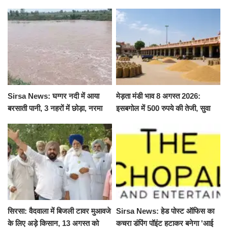
Sirsa News: घग्गर नदी में आया
मेड़ता मंडी भाव 8 अगस्त 2026:
बरसाती पानी, 3 नहरों में छोड़ा, नरमा
इसबगोल में 500 रुपये की तेजी, सुवा
और ग्वार फसल को फायदा
100 और चना 50 रूपए मंदे
सिरसा: वैदवाला में बिजली टावर मुआवजे
Sirsa News: हेड पोस्ट ऑफिस का
के लिए अड़े किसान, 13 अगस्त को
कचरा डंपिंग पॉइंट हटाकर बनेगा 'आई