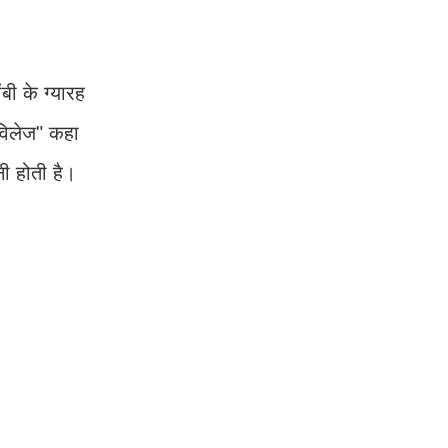
बी के ग्यारह
विलेज" कहा
नी होती है।