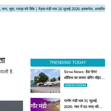
ता
TRENDING TODAY
वाली है.
Sirsa News: हेड पोस्ट
ऑफिस का कचरा डंपिंग पॉइंट
हटाकर बनेगा 'आई लव सिरसा'
DINESH POONIA
सेल्फी पॉइंट
नागौर मंडी भाव 31 जुलाई
2026: ग्वार में 60 रुपए की