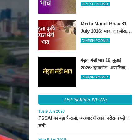
तेजी, अन्य फसलों के भाव रहे
DINESH POONIA
स्थिर
Merta Mandi Bhav 31
July 2026: ग्वार, तारामीरा,
असालिया में तेजी, चना, सुवा,
DINESH POONIA
रायड़ा मंदे बिके
मेड़ता मंडी भाव 16 जुलाई
2026: इसबगोल, असालिया,
रायडा में तेजी चना, सुवा, ग्वार में
DINESH POONIA
आई गिरावट
TRENDING NEWS
Tue,9 Jun 2026
FSSAI का बड़ा फैसला, अखबार में खाना परोसना पड़ेगा
भारी
Mon,8 Jun 2026