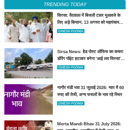
TRENDING TODAY
सिरसा: वैदवाला में बिजली टावर मुआवजे के
लिए अड़े किसान, 13 अगस्त को महापंचायत
का ऐलान
DINESH POONIA
Sirsa News: हेड पोस्ट ऑफिस का कचरा
डंपिंग पॉइंट हटाकर बनेगा 'आई लव सिरसा'
सेल्फी पॉइंट
DINESH POONIA
नागौर मंडी भाव 31 जुलाई 2026: ग्वार में 60
रुपए की तेजी, अन्य फसलों के भाव रहे स्थिर
DINESH POONIA
Merta Mandi Bhav 31 July 2026: