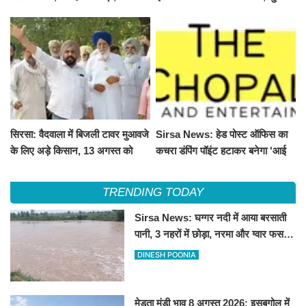
और ग्वार फसल को फायदा
100 और चना 50 रूपए मंदे
सिरसा: वैदवाला में बिजली टावर मुआवजे
Sirsa News: हेड पोस्ट ऑफिस का
के लिए अड़े किसान, 13 अगस्त को
कचरा डंपिंग पॉइंट हटाकर बनेगा 'आई
महापंचायत का ऐलान
लव सिरसा' सेल्फी पॉइंट
TRENDING TODAY
Sirsa News: घग्गर नदी में आया बरसाती
पानी, 3 नहरों में छोड़ा, नरमा और ग्वार फसल
को फायदा
DINESH POONIA
मेड़ता मंडी भाव 8 अगस्त 2026: इसबगोल में