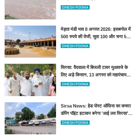
को फायदा
DINESH POONIA
मेड़ता मंडी भाव 8 अगस्त 2026: इसबगोल में
500 रुपये की तेजी, सुवा 100 और चना 50
रूपए मंदे
DINESH POONIA
सिरसा: वैदवाला में बिजली टावर मुआवजे के
लिए अड़े किसान, 13 अगस्त को महापंचायत
का ऐलान
DINESH POONIA
Sirsa News: हेड पोस्ट ऑफिस का कचरा
डंपिंग पॉइंट हटाकर बनेगा 'आई लव सिरसा'
सेल्फी पॉइंट
DINESH POONIA