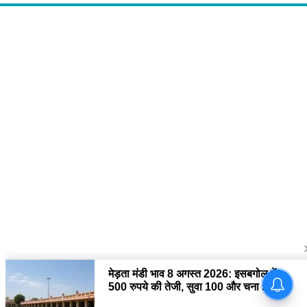
About Us
द चौपाल में आपको मिलेंगी ताज़ा ख़बरें ,राजनीति की उठापटक, मनोरंजन से लबालब
खबरें, खेल में कौन खिलाड़ी कौन अनाड़ी, दुनियाभर की दिलचस्प खबरें, जनता की राय,
बड़े मुद्दों पर विश्लेषण.
Contact Us
The Chopal Address : Sirsa, Haryana ( 125055 ) If you want to any
Agriculture News, mandi rates, business related and Any Others
enquiry then you can contact here : E-mail: thechopal@gmail.com
Follow Us