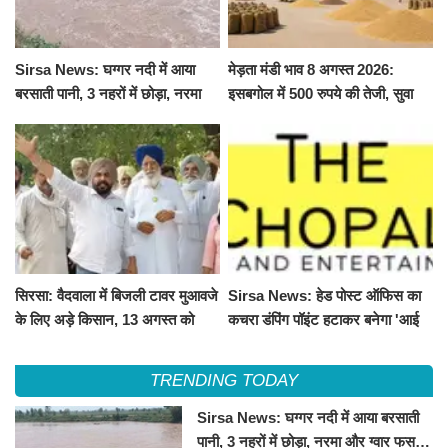
Sirsa News: घग्गर नदी में आया
मेड़ता मंडी भाव 8 अगस्त 2026:
बरसाती पानी, 3 नहरों में छोड़ा, नरमा
इसबगोल में 500 रुपये की तेजी, सुवा
और ग्वार फसल को फायदा
100 और चना 50 रूपए मंदे
सिरसा: वैदवाला में बिजली टावर मुआवजे
Sirsa News: हेड पोस्ट ऑफिस का
के लिए अड़े किसान, 13 अगस्त को
कचरा डंपिंग पॉइंट हटाकर बनेगा 'आई
महापंचायत का ऐलान
लव सिरसा' सेल्फी पॉइंट
TRENDING TODAY
Sirsa News: घग्गर नदी में आया बरसाती
पानी, 3 नहरों में छोड़ा, नरमा और ग्वार फसल