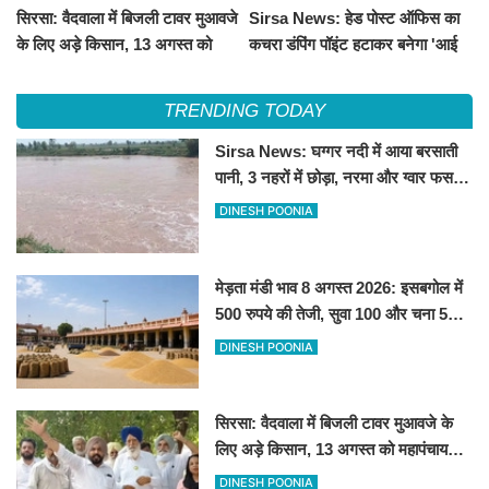
सिरसा: वैदवाला में बिजली टावर मुआवजे
Sirsa News: हेड पोस्ट ऑफिस का
के लिए अड़े किसान, 13 अगस्त को
कचरा डंपिंग पॉइंट हटाकर बनेगा 'आई
महापंचायत का ऐलान
लव सिरसा' सेल्फी पॉइंट
TRENDING TODAY
Sirsa News: घग्गर नदी में आया बरसाती
पानी, 3 नहरों में छोड़ा, नरमा और ग्वार फसल
को फायदा
DINESH POONIA
मेड़ता मंडी भाव 8 अगस्त 2026: इसबगोल में
500 रुपये की तेजी, सुवा 100 और चना 50
रूपए मंदे
DINESH POONIA
सिरसा: वैदवाला में बिजली टावर मुआवजे के
लिए अड़े किसान, 13 अगस्त को महापंचायत
का ऐलान
DINESH POONIA