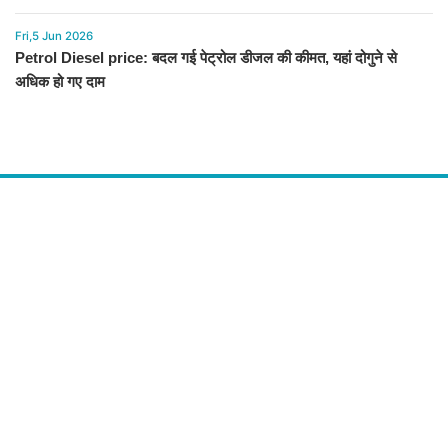
Fri,5 Jun 2026
Petrol Diesel price: बदल गई पेट्रोल डीजल की कीमत, यहां दोगुने से
अधिक हो गए दाम
About Us
द चौपाल में आपको मिलेंगी ताज़ा ख़बरें ,राजनीति की उठापटक, मनोरंजन से लबालब
खबरें, खेल में कौन खिलाड़ी कौन अनाड़ी, दुनियाभर की दिलचस्प खबरें, जनता की राय,
बड़े मुद्दों पर विश्लेषण.
Contact Us