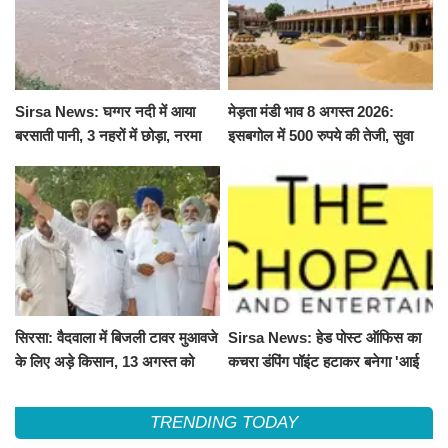
Sirsa News: घग्गर नदी में आया
मेड़ता मंडी भाव 8 अगस्त 2026:
बरसाती पानी, 3 नहरों में छोड़ा, नरमा
इसबगोल में 500 रुपये की तेजी, सुवा
और ग्वार फसल को फायदा
100 और चना 50 रूपए मंदे
सिरसा: वैदवाला में बिजली टावर मुआवजे
Sirsa News: हेड पोस्ट ऑफिस का
के लिए अड़े किसान, 13 अगस्त को
कचरा डंपिंग पॉइंट हटाकर बनेगा 'आई
महापंचायत का ऐलान
लव सिरसा' सेल्फी पॉइंट
TRENDING TODAY