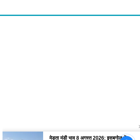
About Us
द चौपाल में आपको मिलेंगी ताज़ा ख़बरें ,राजनीति की उठापटक, मनोरंजन से लबालब
खबरें, खेल में कौन खिलाड़ी कौन अनाड़ी, दुनियाभर की दिलचस्प खबरें, जनता की राय,
बड़े मुद्दों पर विश्लेषण.
Contact Us
The Chopal Address : Sirsa, Haryana ( 125055 ) If you want to any
Agriculture News, mandi rates, business related and Any Others
enquiry then you can contact here : E-mail: thechopal@gmail.com
Follow Us