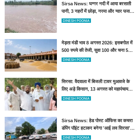
Sirsa News: घग्गर नदी में आया बरसाती
पानी, 3 नहरों में छोड़ा, नरमा और ग्वार फसल
को फायदा
DINESH POONIA
मेड़ता मंडी भाव 8 अगस्त 2026: इसबगोल में
500 रुपये की तेजी, सुवा 100 और चना 50
रूपए मंदे
DINESH POONIA
सिरसा: वैदवाला में बिजली टावर मुआवजे के
लिए अड़े किसान, 13 अगस्त को महापंचायत
का ऐलान
DINESH POONIA
Sirsa News: हेड पोस्ट ऑफिस का कचरा
डंपिंग पॉइंट हटाकर बनेगा 'आई लव सिरसा'
सेल्फी पॉइंट
DINESH POONIA