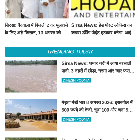
सिरसा: वैदवाला में बिजली टावर मुआवजे
Sirsa News: हेड पोस्ट ऑफिस का
के लिए अड़े किसान, 13 अगस्त को
कचरा डंपिंग पॉइंट हटाकर बनेगा 'आई
महापंचायत का ऐलान
लव सिरसा' सेल्फी पॉइंट
TRENDING TODAY
Sirsa News: घग्गर नदी में आया बरसाती
पानी, 3 नहरों में छोड़ा, नरमा और ग्वार फसल
को फायदा
DINESH POONIA
मेड़ता मंडी भाव 8 अगस्त 2026: इसबगोल में
500 रुपये की तेजी, सुवा 100 और चना 50
रूपए मंदे
DINESH POONIA