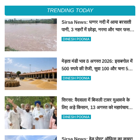
TRENDING TODAY
Sirsa News: घग्गर नदी में आया बरसाती
पानी, 3 नहरों में छोड़ा, नरमा और ग्वार फसल
को फायदा
DINESH POONIA
मेड़ता मंडी भाव 8 अगस्त 2026: इसबगोल में
500 रुपये की तेजी, सुवा 100 और चना 50
रूपए मंदे
DINESH POONIA
सिरसा: वैदवाला में बिजली टावर मुआवजे के
लिए अड़े किसान, 13 अगस्त को महापंचायत
का ऐलान
DINESH POONIA
Sirsa News: हेड पोस्ट ऑफिस का कचरा