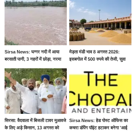
Sirsa News: घग्गर नदी में आया
मेड़ता मंडी भाव 8 अगस्त 2026:
बरसाती पानी, 3 नहरों में छोड़ा, नरमा
इसबगोल में 500 रुपये की तेजी, सुवा
और ग्वार फसल को फायदा
100 और चना 50 रूपए मंदे
सिरसा: वैदवाला में बिजली टावर मुआवजे
Sirsa News: हेड पोस्ट ऑफिस का
के लिए अड़े किसान, 13 अगस्त को
कचरा डंपिंग पॉइंट हटाकर बनेगा 'आई
महापंचायत का ऐलान
लव सिरसा' सेल्फी पॉइंट