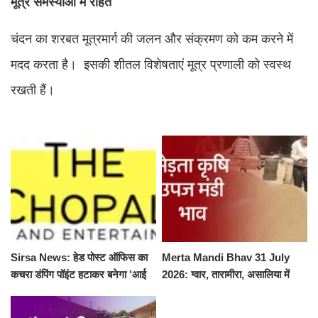
मूत्र समस्याओं में राहत
चंदन का शरबत मूत्रमार्ग की जलन और संक्रमण को कम करने में
मदद करता है। इसकी शीतल विशेषताएं मूत्र प्रणाली को स्वस्थ
रखती हैं।
Sirsa News: हेड पोस्ट ऑफिस का
Merta Mandi Bhav 31 July
कचरा डंपिंग पॉइंट हटाकर बनेगा 'आई
2026: ग्वार, तारामीरा, असालिया में
लव सिरसा' सेल्फी पॉइंट
तेजी, चना, सुवा, रायड़ा मंदे बिके