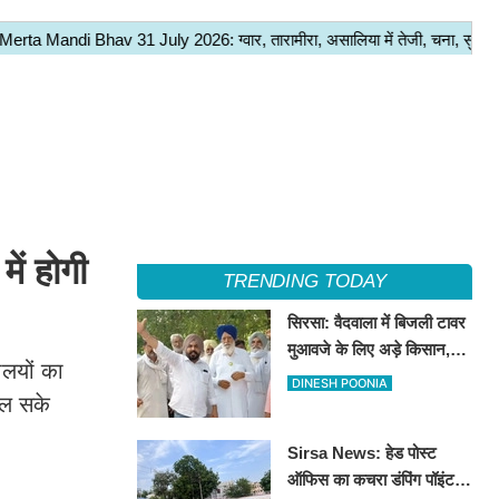
में होगी
TRENDING TODAY
सिरसा: वैदवाला में बिजली टावर
मुआवजे के लिए अड़े किसान,
कालयों का
13 अगस्त को महापंचायत का
DINESH POONIA
मिल सके
ऐलान
Sirsa News: हेड पोस्ट
ऑफिस का कचरा डंपिंग पॉइंट