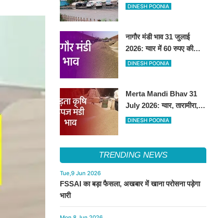
हटाकर बनेगा 'आई लव सिरसा'
DINESH POONIA
सेल्फी पॉइंट
नागौर मंडी भाव 31 जुलाई
2026: ग्वार में 60 रुपए की
तेजी, अन्य फसलों के भाव रहे
DINESH POONIA
स्थिर
Merta Mandi Bhav 31
July 2026: ग्वार, तारामीरा,
असालिया में तेजी, चना, सुवा,
DINESH POONIA
रायड़ा मंदे बिके
TRENDING NEWS
Tue,9 Jun 2026
FSSAI का बड़ा फैसला, अखबार में खाना परोसना पड़ेगा
भारी
Mon,8 Jun 2026