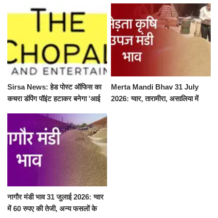
Sirsa News: हेड पोस्ट ऑफिस का
Merta Mandi Bhav 31 July
कचरा डंपिंग पॉइंट हटाकर बनेगा 'आई
2026: ग्वार, तारामीरा, असालिया में
लव सिरसा' सेल्फी पॉइंट
तेजी, चना, सुवा, रायड़ा मंदे बिके
नागौर मंडी भाव 31 जुलाई 2026: ग्वार
में 60 रुपए की तेजी, अन्य फसलों के