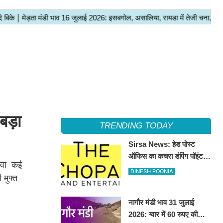
 बड़ा
TRENDING TODAY
Sirsa News: हेड पोस्ट
ऑफिस का कचरा डंपिंग पॉइंट
ावा कई
हटाकर बनेगा 'आई लव सिरसा'
DINESH POONIA
 मुफ्त
सेल्फी पॉइंट
नागौर मंडी भाव 31 जुलाई
2026: ग्वार में 60 रुपए की