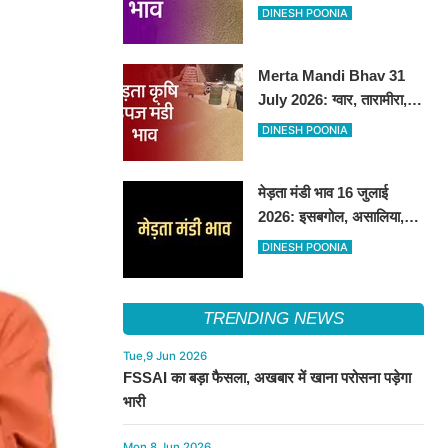
तेजी, अन्य फसलों के भाव रहे
DINESH POONIA
स्थिर
Merta Mandi Bhav 31
July 2026: ग्वार, तारामीरा,
असालिया में तेजी, चना, सुवा,
DINESH POONIA
रायड़ा मंदे बिके
मेड़ता मंडी भाव 16 जुलाई
2026: इसबगोल, असालिया,
रायडा में तेजी चना, सुवा, ग्वार में
DINESH POONIA
आई गिरावट
TRENDING NEWS
Tue,9 Jun 2026
FSSAI का बड़ा फैसला, अखबार में खाना परोसना पड़ेगा
भारी
Mon,8 Jun 2026