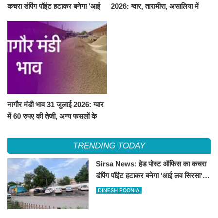
कचरा डंपिंग पॉइंट हटाकर बनेगा 'आई
2026: ग्वार, तारामीरा, असालिया में
लव सिरसा' सेल्फी पॉइंट
तेजी, चना, सुवा, रायड़ा मंदे बिके
नागौर मंडी भाव 31 जुलाई 2026: ग्वार
में 60 रुपए की तेजी, अन्य फसलों के
भाव रहे स्थिर
TRENDING TODAY
Sirsa News: हेड पोस्ट ऑफिस का कचरा
डंपिंग पॉइंट हटाकर बनेगा 'आई लव सिरसा'
सेल्फी पॉइंट
DINESH POONIA