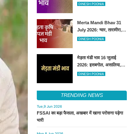
तेजी, अन्य फसलों के भाव रहे
DINESH POONIA
स्थिर
Merta Mandi Bhav 31
July 2026: ग्वार, तारामीरा,
असालिया में तेजी, चना, सुवा,
DINESH POONIA
रायड़ा मंदे बिके
मेड़ता मंडी भाव 16 जुलाई
2026: इसबगोल, असालिया,
रायडा में तेजी चना, सुवा, ग्वार में
DINESH POONIA
आई गिरावट
TRENDING NEWS
Tue,9 Jun 2026
FSSAI का बड़ा फैसला, अखबार में खाना परोसना पड़ेगा
भारी
Mon,8 Jun 2026