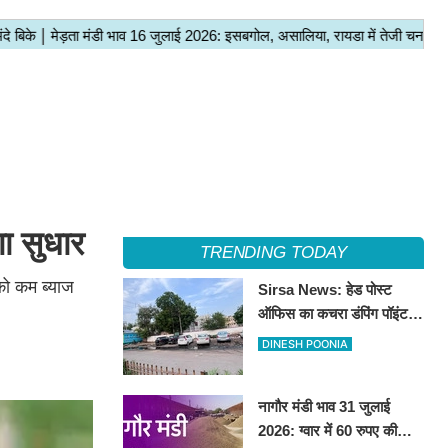
गा सुधार
TRENDING TODAY
को कम ब्याज
Sirsa News: हेड पोस्ट
ऑफिस का कचरा डंपिंग पॉइंट
हटाकर बनेगा 'आई लव सिरसा'
DINESH POONIA
सेल्फी पॉइंट
नागौर मंडी भाव 31 जुलाई
2026: ग्वार में 60 रुपए की