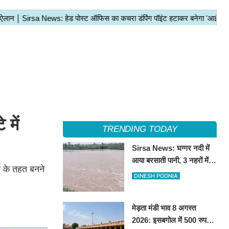
में
TRENDING TODAY
Sirsa News: घग्गर नदी में
आया बरसाती पानी, 3 नहरों में
ना के तहत बनने
छोड़ा, नरमा और ग्वार फसल को
DINESH POONIA
फायदा
मेड़ता मंडी भाव 8 अगस्त
2026: इसबगोल में 500 रुपये