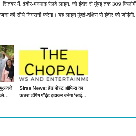
। सितंबर में, इंदौर-मनमाड़ रेलवे लाइन, जो इंदौर से मुंबई तक 309 किलोम
 की सीधे निगरानी करेगा। यह लाइन मुंबई-दक्षिण से इंदौर को जोड़ेगी,
 मुआवजे
Sirsa News: हेड पोस्ट ऑफिस का
को
कचरा डंपिंग पॉइंट हटाकर बनेगा 'आई
लव सिरसा' सेल्फी पॉइंट
s
ो मिलेंगी ताज़ा ख़बरें ,राजनीति की उठापटक, मनोरंजन से लबालब खबरें, खेल में कौन खिलाड़ी कौन