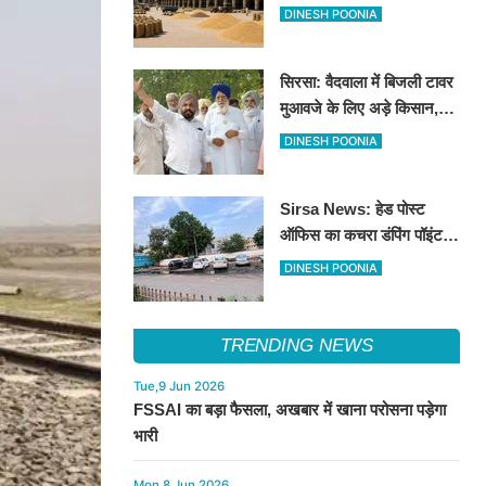
की तेजी, सुवा 100 और चना 50
DINESH POONIA
रूपए मंदे
सिरसा: वैदवाला में बिजली टावर
मुआवजे के लिए अड़े किसान,
13 अगस्त को महापंचायत का
DINESH POONIA
ऐलान
Sirsa News: हेड पोस्ट
ऑफिस का कचरा डंपिंग पॉइंट
हटाकर बनेगा 'आई लव सिरसा'
DINESH POONIA
सेल्फी पॉइंट
TRENDING NEWS
Tue,9 Jun 2026
FSSAI का बड़ा फैसला, अखबार में खाना परोसना पड़ेगा
भारी
Mon,8 Jun 2026