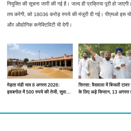
नियुक्ति की सूचना जारी की गई है। जल्द ही प्रक्रिया पूरी हो जाएगी
तय करेगी, को 18036 करोड़ रुपये की मंजूरी दी गई। पीएमओ इस योजना
और औद्योगिक कनेक्टिविटी भी देगी।
मेड़ता मंडी भाव 8 अगस्त 2026:
सिरसा: वैदवाला में बिजली टावर
इसबगोल में 500 रुपये की तेजी, सुवा
के लिए अड़े किसान, 13 अगस्त 
100 और चना 50 रूपए मंदे
महापंचायत का ऐलान
About U
द चौपाल में आपक