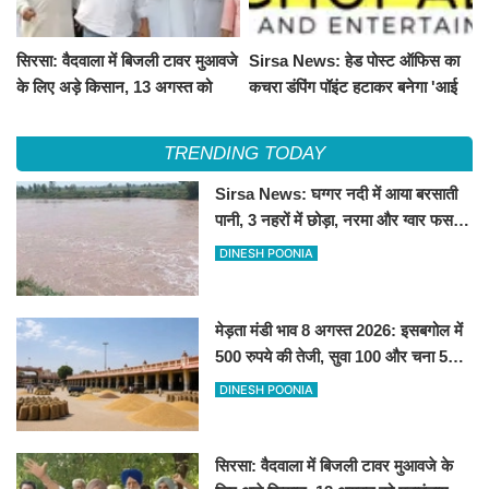
सिरसा: वैदवाला में बिजली टावर मुआवजे
Sirsa News: हेड पोस्ट ऑफिस का
के लिए अड़े किसान, 13 अगस्त को
कचरा डंपिंग पॉइंट हटाकर बनेगा 'आई
महापंचायत का ऐलान
लव सिरसा' सेल्फी पॉइंट
TRENDING TODAY
Sirsa News: घग्गर नदी में आया बरसाती
पानी, 3 नहरों में छोड़ा, नरमा और ग्वार फसल
को फायदा
DINESH POONIA
मेड़ता मंडी भाव 8 अगस्त 2026: इसबगोल में
500 रुपये की तेजी, सुवा 100 और चना 50
रूपए मंदे
DINESH POONIA
सिरसा: वैदवाला में बिजली टावर मुआवजे के