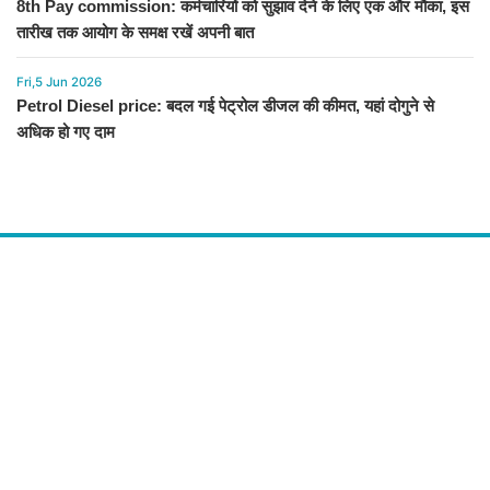
8th Pay commission: कर्मचारियों को सुझाव देने के लिए एक और मौका, इस
तारीख तक आयोग के समक्ष रखें अपनी बात
Fri,5 Jun 2026
Petrol Diesel price: बदल गई पेट्रोल डीजल की कीमत, यहां दोगुने से
अधिक हो गए दाम
About Us
द चौपाल में आपको मिलेंगी ताज़ा ख़बरें ,राजनीति की उठापटक, मनोरंजन से लबालब
खबरें, खेल में कौन खिलाड़ी कौन अनाड़ी, दुनियाभर की दिलचस्प खबरें, जनता की राय,
बड़े मुद्दों पर विश्लेषण.