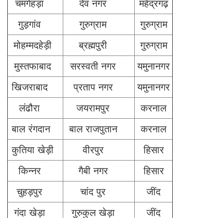
चमगेहड़ा
देव नगर
महेंद्रगढ़
गुड़गांव
गुरुग्राम
गुरुग्राम
मोहम्मदहेड़ी
ब्रह्मपुरी
गुरुग्राम
मुस्तफाबाद
सरस्वती नगर
यमुनानगर
खिजराबाद
प्रताप नगर
यमुनानगर
लंढौरा
जयरामपुर
करनाल
बाल रंगदान
बाल राजपुतान
करनाल
कुतिया खेड़ी
वीरपुर
हिसार
किन्नर
गैबी नगर
हिसार
चुहड़पुर
चांद पुर
जींद
गंदा खेड़ा
गुरुकुल खेड़ा
जींद