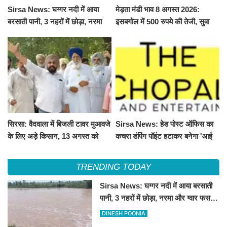
Sirsa News: घग्गर नदी में आया
मेड़ता मंडी भाव 8 अगस्त 2026:
बरसाती पानी, 3 नहरों में छोड़ा, नरमा
इसबगोल में 500 रुपये की तेजी, सुवा
और ग्वार फसल को फायदा
100 और चना 50 रूपए मंदे
सिरसा: वैदवाला में बिजली टावर मुआवजे
Sirsa News: हेड पोस्ट ऑफिस का
के लिए अड़े किसान, 13 अगस्त को
कचरा डंपिंग पॉइंट हटाकर बनेगा 'आई
महापंचायत का ऐलान
लव सिरसा' सेल्फी पॉइंट
TRENDING TODAY
Sirsa News: घग्गर नदी में आया बरसाती
पानी, 3 नहरों में छोड़ा, नरमा और ग्वार फसल
को फायदा
DINESH POONIA