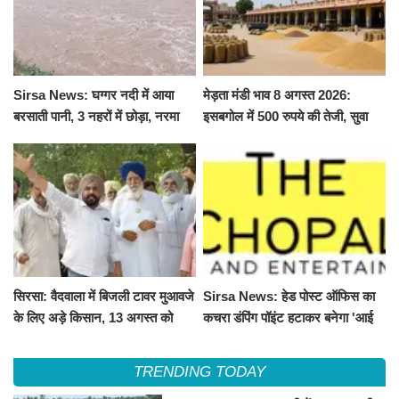
Sirsa News: घग्गर नदी में आया
मेड़ता मंडी भाव 8 अगस्त 2026:
बरसाती पानी, 3 नहरों में छोड़ा, नरमा
इसबगोल में 500 रुपये की तेजी, सुवा
और ग्वार फसल को फायदा
100 और चना 50 रूपए मंदे
सिरसा: वैदवाला में बिजली टावर मुआवजे
Sirsa News: हेड पोस्ट ऑफिस का
के लिए अड़े किसान, 13 अगस्त को
कचरा डंपिंग पॉइंट हटाकर बनेगा 'आई
महापंचायत का ऐलान
लव सिरसा' सेल्फी पॉइंट
TRENDING TODAY