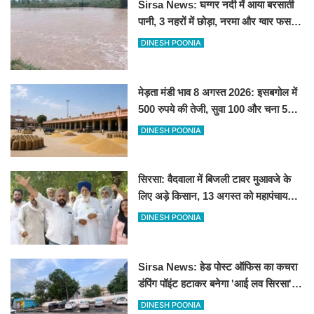
Sirsa News: घग्गर नदी में आया बरसाती
पानी, 3 नहरों में छोड़ा, नरमा और ग्वार फसल
को फायदा
DINESH POONIA
मेड़ता मंडी भाव 8 अगस्त 2026: इसबगोल में
500 रुपये की तेजी, सुवा 100 और चना 50
रूपए मंदे
DINESH POONIA
सिरसा: वैदवाला में बिजली टावर मुआवजे के
लिए अड़े किसान, 13 अगस्त को महापंचायत
का ऐलान
DINESH POONIA
Sirsa News: हेड पोस्ट ऑफिस का कचरा
डंपिंग पॉइंट हटाकर बनेगा 'आई लव सिरसा'
सेल्फी पॉइंट
DINESH POONIA