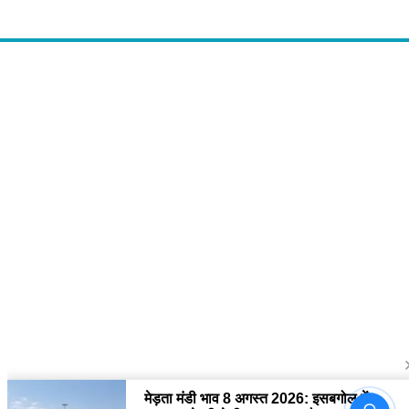
About Us
द चौपाल में आपको मिलेंगी ताज़ा ख़बरें ,राजनीति की उठापटक, मनोरंजन से लबालब
खबरें, खेल में कौन खिलाड़ी कौन अनाड़ी, दुनियाभर की दिलचस्प खबरें, जनता की राय,
बड़े मुद्दों पर विश्लेषण.
Contact Us
The Chopal Address : Sirsa, Haryana ( 125055 ) If you want to any
Agriculture News, mandi rates, business related and Any Others
enquiry then you can contact here : E-mail: thechopal@gmail.com
Follow Us