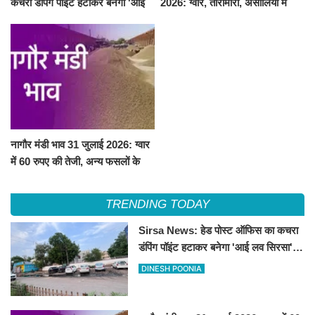
कचरा डंपिंग पॉइंट हटाकर बनेगा 'आई
2026: ग्वार, तारामीरा, असालिया में
लव सिरसा' सेल्फी पॉइंट
तेजी, चना, सुवा, रायड़ा मंदे बिके
नागौर मंडी भाव 31 जुलाई 2026: ग्वार
में 60 रुपए की तेजी, अन्य फसलों के
भाव रहे स्थिर
TRENDING TODAY
Sirsa News: हेड पोस्ट ऑफिस का कचरा
डंपिंग पॉइंट हटाकर बनेगा 'आई लव सिरसा'
सेल्फी पॉइंट
DINESH POONIA