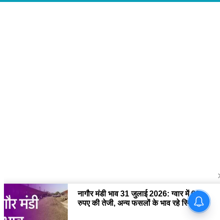
About Us
द चौपाल में आपको मिलेंगी ताज़ा ख़बरें ,राजनीति की उठापटक, मनोरंजन से लबालब
खबरें, खेल में कौन खिलाड़ी कौन अनाड़ी, दुनियाभर की दिलचस्प खबरें, जनता की राय,
बड़े मुद्दों पर विश्लेषण.
Contact Us
The Chopal Address : Sirsa, Haryana ( 125055 ) If you want to any
Agriculture News, mandi rates, business related and Any Others
enquiry then you can contact here : E-mail: thechopal@gmail.com
Follow Us