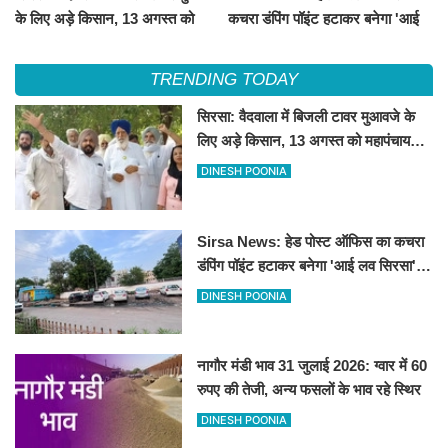
के लिए अड़े किसान, 13 अगस्त को
कचरा डंपिंग पॉइंट हटाकर बनेगा 'आई
महापंचायत का ऐलान
लव सिरसा' सेल्फी पॉइंट
TRENDING TODAY
सिरसा: वैदवाला में बिजली टावर मुआवजे के
लिए अड़े किसान, 13 अगस्त को महापंचायत
का ऐलान
DINESH POONIA
Sirsa News: हेड पोस्ट ऑफिस का कचरा
डंपिंग पॉइंट हटाकर बनेगा 'आई लव सिरसा'
सेल्फी पॉइंट
DINESH POONIA
नागौर मंडी भाव 31 जुलाई 2026: ग्वार में 60
रुपए की तेजी, अन्य फसलों के भाव रहे स्थिर
DINESH POONIA