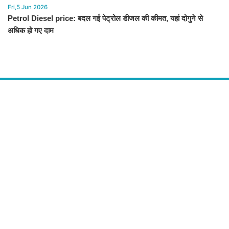
Fri,5 Jun 2026
Petrol Diesel price: बदल गई पेट्रोल डीजल की कीमत, यहां दोगुने से
अधिक हो गए दाम
About Us
द चौपाल में आपको मिलेंगी ताज़ा ख़बरें ,राजनीति की उठापटक, मनोरंजन से लबालब
खबरें, खेल में कौन खिलाड़ी कौन अनाड़ी, दुनियाभर की दिलचस्प खबरें, जनता की राय,
बड़े मुद्दों पर विश्लेषण.
Contact Us