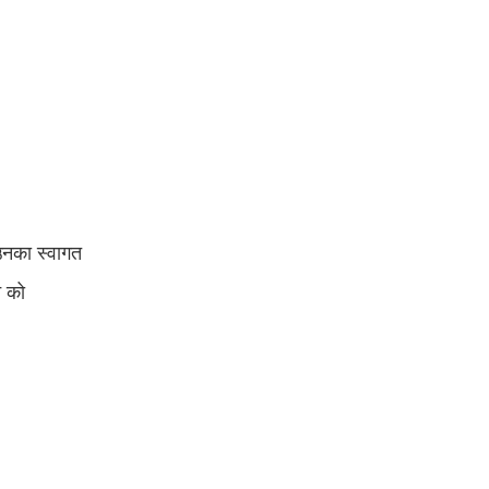
ं उनका स्वागत
न को