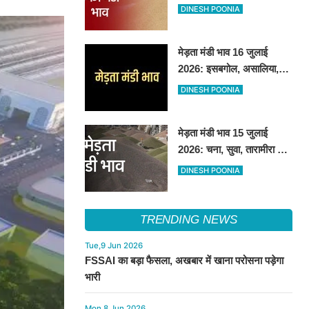
असालिया में तेजी, चना, सुवा,
DINESH POONIA
रायड़ा मंदे बिके
मेड़ता मंडी भाव 16 जुलाई
2026: इसबगोल, असालिया,
रायडा में तेजी चना, सुवा, ग्वार में
DINESH POONIA
आई गिरावट
मेड़ता मंडी भाव 15 जुलाई
2026: चना, सुवा, तारामीरा रेट
उछले, ग्वार, ईसबगोल,
DINESH POONIA
असालिया, रायड़ा मंदे बिके
TRENDING NEWS
Tue,9 Jun 2026
FSSAI का बड़ा फैसला, अखबार में खाना परोसना पड़ेगा
भारी
Mon,8 Jun 2026