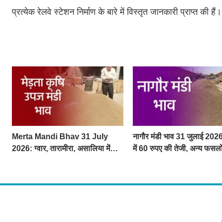
प्रत्येक रेलवे स्टेशन निर्माण के बारे में विस्तृत जानकारी प्राप्त की ह
Merta Mandi Bhav 31 July
नागौर मंडी भाव 31 जुलाई 2026:
2026: ग्वार, तारामीरा, असालिया में
में 60 रुपए की तेजी, अन्य फसलो
तेजी, चना, सुवा, रायड़ा मंदे बिके
रहे स्थिर
About U
द चौपाल में आपक
दुनियाभर की दिलचस