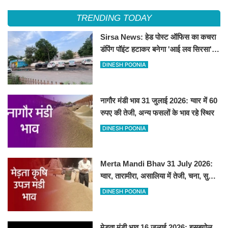
TRENDING TODAY
Sirsa News: हेड पोस्ट ऑफिस का कचरा
डंपिंग पॉइंट हटाकर बनेगा 'आई लव सिरसा'
सेल्फी पॉइंट
DINESH POONIA
नागौर मंडी भाव 31 जुलाई 2026: ग्वार में 60
रुपए की तेजी, अन्य फसलों के भाव रहे स्थिर
DINESH POONIA
Merta Mandi Bhav 31 July 2026:
ग्वार, तारामीरा, असालिया में तेजी, चना, सुवा,
रायड़ा मंदे बिके
DINESH POONIA
मेड़ता मंडी भाव 16 जुलाई 2026: इसबगोल,