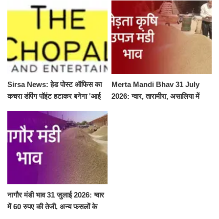
Sirsa News: हेड पोस्ट ऑफिस का
Merta Mandi Bhav 31 July
कचरा डंपिंग पॉइंट हटाकर बनेगा 'आई
2026: ग्वार, तारामीरा, असालिया में
लव सिरसा' सेल्फी पॉइंट
तेजी, चना, सुवा, रायड़ा मंदे बिके
नागौर मंडी भाव 31 जुलाई 2026: ग्वार
में 60 रुपए की तेजी, अन्य फसलों के
भाव रहे स्थिर