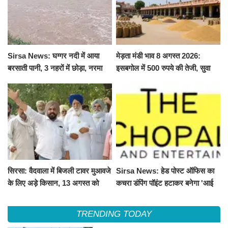
Sirsa News: घग्गर नदी में आया
मेड़ता मंडी भाव 8 अगस्त 2026:
बरसाती पानी, 3 नहरों में छोड़ा, नरमा
इसबगोल में 500 रुपये की तेजी, सुवा
और ग्वार फसल को फायदा
100 और चना 50 रूपए मंदे
सिरसा: वैदवाला में बिजली टावर मुआवजे
Sirsa News: हेड पोस्ट ऑफिस का
के लिए अड़े किसान, 13 अगस्त को
कचरा डंपिंग पॉइंट हटाकर बनेगा 'आई
महापंचायत का ऐलान
लव सिरसा' सेल्फी पॉइंट
TRENDING TODAY