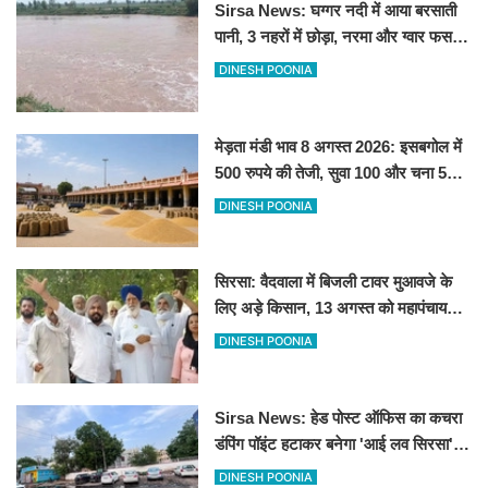
Sirsa News: घग्गर नदी में आया बरसाती
पानी, 3 नहरों में छोड़ा, नरमा और ग्वार फसल
को फायदा
DINESH POONIA
मेड़ता मंडी भाव 8 अगस्त 2026: इसबगोल में
500 रुपये की तेजी, सुवा 100 और चना 50
रूपए मंदे
DINESH POONIA
सिरसा: वैदवाला में बिजली टावर मुआवजे के
लिए अड़े किसान, 13 अगस्त को महापंचायत
का ऐलान
DINESH POONIA
Sirsa News: हेड पोस्ट ऑफिस का कचरा
डंपिंग पॉइंट हटाकर बनेगा 'आई लव सिरसा'
सेल्फी पॉइंट
DINESH POONIA