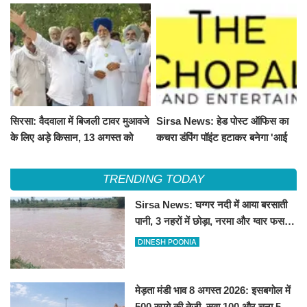
सिरसा: वैदवाला में बिजली टावर मुआवजे
Sirsa News: हेड पोस्ट ऑफिस का
के लिए अड़े किसान, 13 अगस्त को
कचरा डंपिंग पॉइंट हटाकर बनेगा 'आई
महापंचायत का ऐलान
लव सिरसा' सेल्फी पॉइंट
TRENDING TODAY
Sirsa News: घग्गर नदी में आया बरसाती
पानी, 3 नहरों में छोड़ा, नरमा और ग्वार फसल
को फायदा
DINESH POONIA
मेड़ता मंडी भाव 8 अगस्त 2026: इसबगोल में
500 रुपये की तेजी, सुवा 100 और चना 50