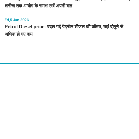
तारीख तक आयोग के समक्ष रखें अपनी बात
Fri,5 Jun 2026
Petrol Diesel price: बदल गई पेट्रोल डीजल की कीमत, यहां दोगुने से
अधिक हो गए दाम
About Us
द चौपाल में आपको मिलेंगी ताज़ा ख़बरें ,राजनीति की उठापटक, मनोरंजन से लबालब
खबरें, खेल में कौन खिलाड़ी कौन अनाड़ी, दुनियाभर की दिलचस्प खबरें, जनता की राय,
बड़े मुद्दों पर विश्लेषण.