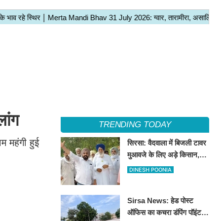
ांग
TRENDING TODAY
म महंगी हुई
सिरसा: वैदवाला में बिजली टावर
मुआवजे के लिए अड़े किसान,
13 अगस्त को महापंचायत का
DINESH POONIA
ऐलान
Sirsa News: हेड पोस्ट
ऑफिस का कचरा डंपिंग पॉइंट