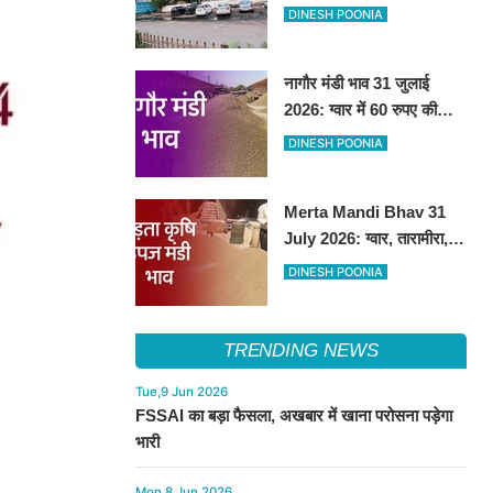
हटाकर बनेगा 'आई लव सिरसा'
DINESH POONIA
सेल्फी पॉइंट
नागौर मंडी भाव 31 जुलाई
2026: ग्वार में 60 रुपए की
तेजी, अन्य फसलों के भाव रहे
DINESH POONIA
स्थिर
Merta Mandi Bhav 31
July 2026: ग्वार, तारामीरा,
असालिया में तेजी, चना, सुवा,
DINESH POONIA
रायड़ा मंदे बिके
TRENDING NEWS
Tue,9 Jun 2026
FSSAI का बड़ा फैसला, अखबार में खाना परोसना पड़ेगा
भारी
Mon,8 Jun 2026