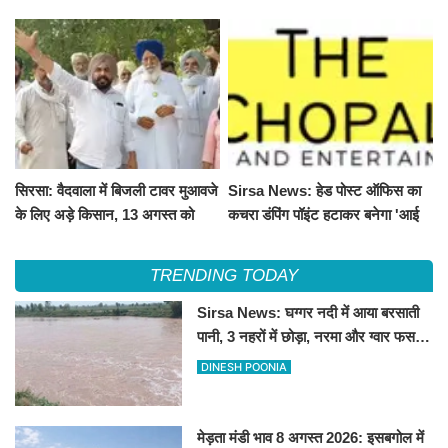
और ग्वार फसल को फायदा
100 और चना 50 रूपए मंदे
सिरसा: वैदवाला में बिजली टावर मुआवजे
Sirsa News: हेड पोस्ट ऑफिस का
के लिए अड़े किसान, 13 अगस्त को
कचरा डंपिंग पॉइंट हटाकर बनेगा 'आई
महापंचायत का ऐलान
लव सिरसा' सेल्फी पॉइंट
TRENDING TODAY
Sirsa News: घग्गर नदी में आया बरसाती
पानी, 3 नहरों में छोड़ा, नरमा और ग्वार फसल
को फायदा
DINESH POONIA
मेड़ता मंडी भाव 8 अगस्त 2026: इसबगोल में