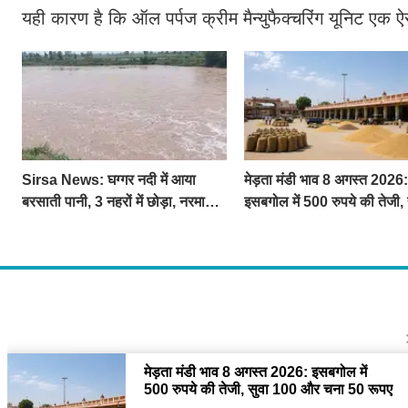
यही कारण है कि ऑल पर्पज क्रीम मैन्युफैक्चरिंग यूनिट एक ऐ
Sirsa News: घग्गर नदी में आया
मेड़ता मंडी भाव 8 अगस्त 2026:
बरसाती पानी, 3 नहरों में छोड़ा, नरमा
इसबगोल में 500 रुपये की तेजी, 
और ग्वार फसल को फायदा
100 और चना 50 रूपए मंदे
About U
द चौपाल में आपक
दुनियाभर की दिलचस
Contact
The Chopal Ad