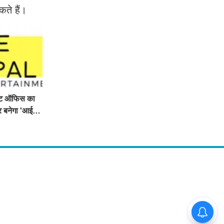
कते हैं।
्ट ऑफिस का
र बनेगा 'आई
Follow Us
 अनाड़ी,
 rates,