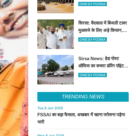
की तेजी, सुवा 100 और चना 50
DINESH POONIA
रूपए मंदे
सिरसा: वैदवाला में बिजली टावर
मुआवजे के लिए अड़े किसान,
13 अगस्त को महापंचायत का
DINESH POONIA
ऐलान
Sirsa News: हेड पोस्ट
ऑफिस का कचरा डंपिंग पॉइंट
हटाकर बनेगा 'आई लव सिरसा'
DINESH POONIA
सेल्फी पॉइंट
TRENDING NEWS
Tue,9 Jun 2026
FSSAI का बड़ा फैसला, अखबार में खाना परोसना पड़ेगा
भारी
Mon,8 Jun 2026