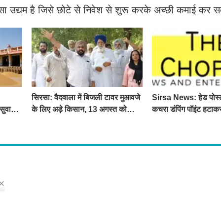
सा उद्यम है जिसे छोटे से निवेश से शुरू करके अच्छी कमाई कर स
सिरसा: वैदवाला में बिजली टावर मुआवजे
Sirsa News: हेड पोस
सुवा
के लिए अड़े किसान, 13 अगस्त को
कचरा डंपिंग पॉइंट हटाक
महापंचायत का ऐलान
लव सिरसा' सेल्फी पॉइंट
s
ो मिलेंगी ताज़ा ख़बरें ,राजनीति की उठापटक, मनोरंजन से लबालब खबरें, खेल में कौन खिलाड़ी कौन
्प खबरें, जनता की राय, बड़े मुद्दों पर विश्लेषण.
 Us
dress : Sirsa, Haryana ( 125055 ) If you want to any Agriculture News, mandi