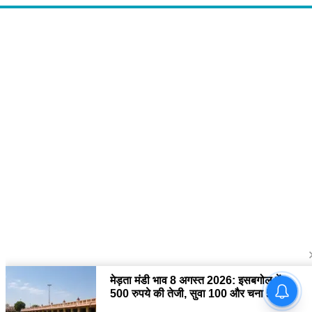
About Us
द चौपाल में आपको मिलेंगी ताज़ा ख़बरें ,राजनीति की उठापटक, मनोरंजन से लबालब
खबरें, खेल में कौन खिलाड़ी कौन अनाड़ी, दुनियाभर की दिलचस्प खबरें, जनता की राय,
बड़े मुद्दों पर विश्लेषण.
Contact Us
The Chopal Address : Sirsa, Haryana ( 125055 ) If you want to any
Agriculture News, mandi rates, business related and Any Others
enquiry then you can contact here : E-mail: thechopal@gmail.com
Follow Us