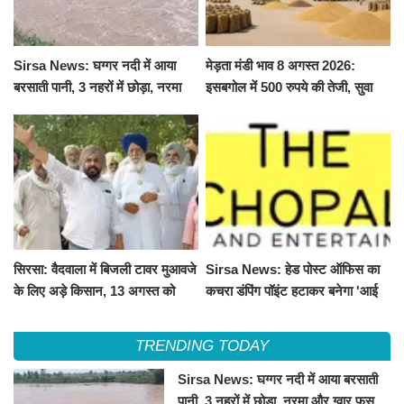
Sirsa News: घग्गर नदी में आया
मेड़ता मंडी भाव 8 अगस्त 2026:
बरसाती पानी, 3 नहरों में छोड़ा, नरमा
इसबगोल में 500 रुपये की तेजी, सुवा
और ग्वार फसल को फायदा
100 और चना 50 रूपए मंदे
सिरसा: वैदवाला में बिजली टावर मुआवजे
Sirsa News: हेड पोस्ट ऑफिस का
के लिए अड़े किसान, 13 अगस्त को
कचरा डंपिंग पॉइंट हटाकर बनेगा 'आई
महापंचायत का ऐलान
लव सिरसा' सेल्फी पॉइंट
TRENDING TODAY
Sirsa News: घग्गर नदी में आया बरसाती
पानी, 3 नहरों में छोड़ा, नरमा और ग्वार फसल