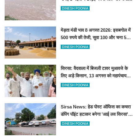
को फायदा
DINESH POONIA
मेड़ता मंडी भाव 8 अगस्त 2026: इसबगोल में
500 रुपये की तेजी, सुवा 100 और चना 50
रूपए मंदे
DINESH POONIA
सिरसा: वैदवाला में बिजली टावर मुआवजे के
लिए अड़े किसान, 13 अगस्त को महापंचायत
का ऐलान
DINESH POONIA
Sirsa News: हेड पोस्ट ऑफिस का कचरा
डंपिंग पॉइंट हटाकर बनेगा 'आई लव सिरसा'
सेल्फी पॉइंट
DINESH POONIA