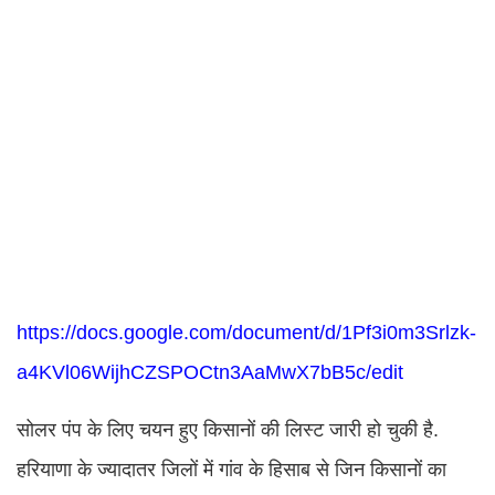
https://docs.google.com/document/d/1Pf3i0m3Srlzk-
a4KVl06WijhCZSPOCtn3AaMwX7bB5c/edit
सोलर पंप के लिए चयन हुए किसानों की लिस्ट जारी हो चुकी है.
हरियाणा के ज्यादातर जिलों में गांव के हिसाब से जिन किसानों का