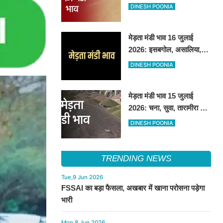
असालिया में तेजी, चना, सुवा,
DINESH POONIA
रायड़ा मंदे बिके
मेड़ता मंडी भाव 16 जुलाई
2026: इसबगोल, असालिया,
रायडा में तेजी चना, सुवा, ग्वार में
DINESH POONIA
आई गिरावट
मेड़ता मंडी भाव 15 जुलाई
2026: चना, सुवा, तारामीरा रेट
उछले, ग्वार, ईसबगोल,
DINESH POONIA
असालिया, रायड़ा मंदे बिके
TRENDING NEWS
Tue,9 Jun 2026
FSSAI का बड़ा फैसला, अखबार में खाना परोसना पड़ेगा
भारी
Mon,8 Jun 2026