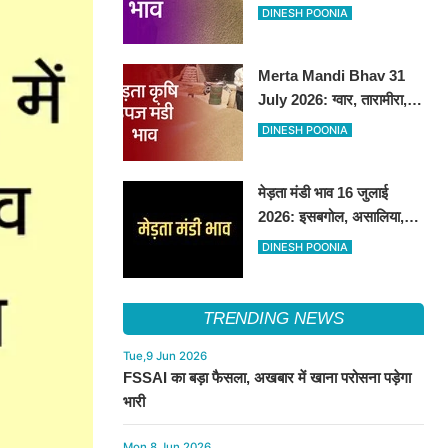
तेजी, अन्य फसलों के भाव रहे
DINESH POONIA
स्थिर
Merta Mandi Bhav 31
July 2026: ग्वार, तारामीरा,
असालिया में तेजी, चना, सुवा,
DINESH POONIA
रायड़ा मंदे बिके
मेड़ता मंडी भाव 16 जुलाई
2026: इसबगोल, असालिया,
रायडा में तेजी चना, सुवा, ग्वार में
DINESH POONIA
आई गिरावट
TRENDING NEWS
Tue,9 Jun 2026
FSSAI का बड़ा फैसला, अखबार में खाना परोसना पड़ेगा
भारी
Mon,8 Jun 2026