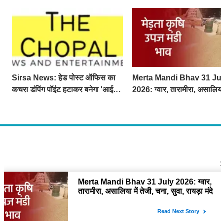
Sirsa News: हेड पोस्ट ऑफिस का
Merta Mandi Bhav 31 Ju
कचरा डंपिंग पॉइंट हटाकर बनेगा 'आई
2026: ग्वार, तारामीरा, असालिया
लव सिरसा' सेल्फी पॉइंट
तेजी, चना, सुवा, रायड़ा मंदे बिके
About U
द चौपाल में आपक
दुनियाभर की दिलचस
Contact
The Chopal Ad
business rela