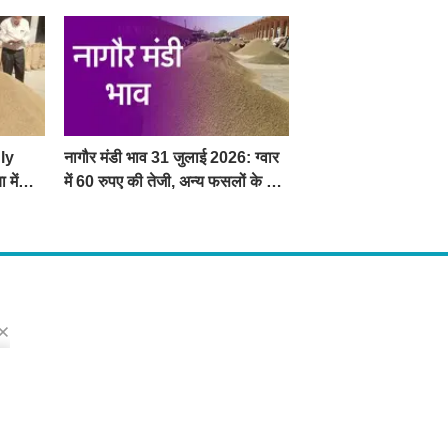
ly
नागौर मंडी भाव 31 जुलाई 2026: ग्वार
 में
में 60 रुपए की तेजी, अन्य फसलों के भाव
रहे स्थिर
s
ो मिलेंगी ताज़ा ख़बरें ,राजनीति की उठापटक, मनोरंजन से लबालब खबरें, खेल में कौन खिलाड़ी कौन
्प खबरें, जनता की राय, बड़े मुद्दों पर विश्लेषण.
 Us
dress : Sirsa, Haryana ( 125055 ) If you want to any Agriculture News, mandi
ted and Any Others enquiry then you can contact here : E-mail: thechopal@g