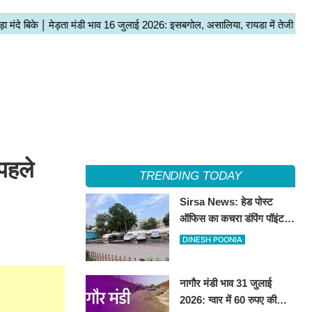
पहले
TRENDING TODAY
Sirsa News: हेड पोस्ट
ऑफिस का कचरा डंपिंग पॉइंट
हटाकर बनेगा 'आई लव सिरसा'
DINESH POONIA
सेल्फी पॉइंट
नागौर मंडी भाव 31 जुलाई
2026: ग्वार में 60 रुपए की