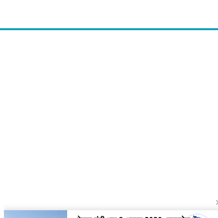
About Us
द चौपाल में आपको मिलेंगी ताज़ा ख़बरें ,राजनीति की उठापटक, मनोरंजन से लबालब
खबरें, खेल में कौन खिलाड़ी कौन अनाड़ी, दुनियाभर की दिलचस्प खबरें, जनता की राय,
बड़े मुद्दों पर विश्लेषण.
Contact Us
The Chopal Address : Sirsa, Haryana ( 125055 ) If you want to any
Agriculture News, mandi rates, business related and Any Others
enquiry then you can contact here : E-mail: thechopal@gmail.com
Follow Us