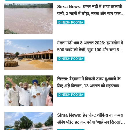
Sirsa News: घग्गर नदी में आया बरसाती
पानी, 3 नहरों में छोड़ा, नरमा और ग्वार फसल
को फायदा
DINESH POONIA
मेड़ता मंडी भाव 8 अगस्त 2026: इसबगोल में
500 रुपये की तेजी, सुवा 100 और चना 50
रूपए मंदे
DINESH POONIA
सिरसा: वैदवाला में बिजली टावर मुआवजे के
लिए अड़े किसान, 13 अगस्त को महापंचायत
का ऐलान
DINESH POONIA
Sirsa News: हेड पोस्ट ऑफिस का कचरा
डंपिंग पॉइंट हटाकर बनेगा 'आई लव सिरसा'
सेल्फी पॉइंट