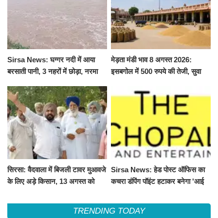
Sirsa News: घग्गर नदी में आया
मेड़ता मंडी भाव 8 अगस्त 2026:
बरसाती पानी, 3 नहरों में छोड़ा, नरमा
इसबगोल में 500 रुपये की तेजी, सुवा
और ग्वार फसल को फायदा
100 और चना 50 रूपए मंदे
सिरसा: वैदवाला में बिजली टावर मुआवजे
Sirsa News: हेड पोस्ट ऑफिस का
के लिए अड़े किसान, 13 अगस्त को
कचरा डंपिंग पॉइंट हटाकर बनेगा 'आई
महापंचायत का ऐलान
लव सिरसा' सेल्फी पॉइंट
TRENDING TODAY